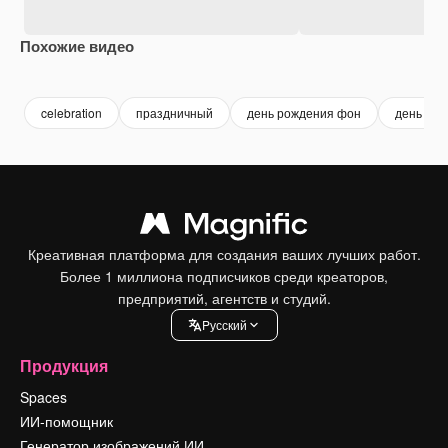
Похожие видео
Premium
Premium
Сгенерировано с помощью ИИ
Premium
Premium
Сгенериров
celebration
праздничный
день рождения фон
день ро
Креативная платформа для создания ваших лучших работ.
Более 1 миллиона подписчиков среди креаторов,
предприятий, агентств и студий.
Pусский
Продукция
Spaces
ИИ-помощник
Генератор изображений ИИ