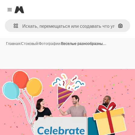
Magnific
Close menu
Поиск 
Главная
/
Стоковый
/
Фотографии
/
Веселые разнообразны…