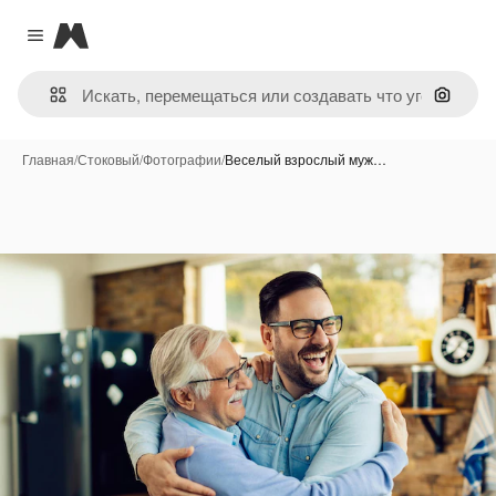
Magnific
Close menu
Поиск 
Главная
/
Стоковый
/
Фотографии
/
Веселый взрослый муж…