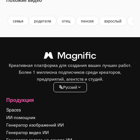
Premium
Premium
Premium
Premium
семья
родители
отец
пенсия
взрослый
вес
Креативная платформа для создания ваших лучших работ.
Более 1 миллиона подписчиков среди креаторов,
предприятий, агентств и студий.
Pусский
Продукция
Spaces
ИИ-помощник
Генератор изображений ИИ
Генератор видео ИИ
Генератор голоса на основе ИИ