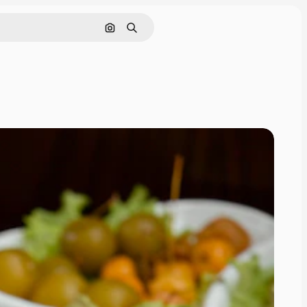
Поиск по изображению
Поиск