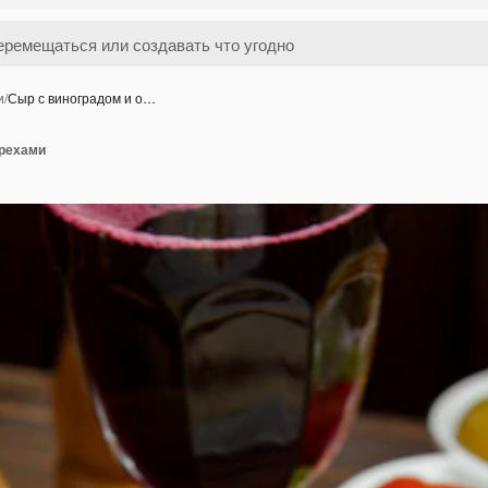
и
/
Сыр с виноградом и о…
орехами