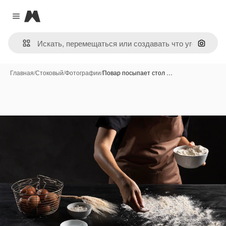
Magnific
Close menu
Поиск 
Главная
/
Стоковый
/
Фотографии
/
Повар посыпает стол …