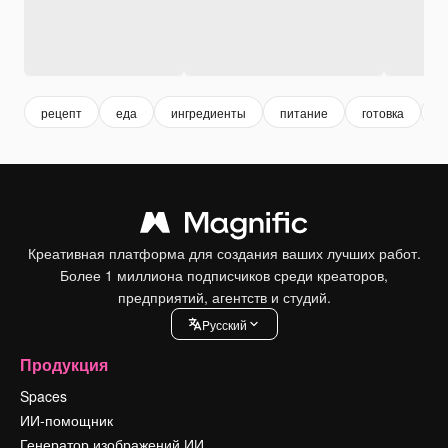
рецепт
еда
ингредиенты
питание
готовка
г
Креативная платформа для создания ваших лучших работ.
Более 1 миллиона подписчиков среди креаторов,
предприятий, агентств и студий.
Pусский
Продукция
Spaces
ИИ-помощник
Генератор изображений ИИ