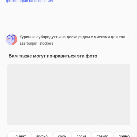
фотографий на основе ИИ
.
Куриные субпродукты на доске рядом с мисками для соли и специй, на синей поверхности.
azerbaijan_stockers
Вам также могут понравиться эти фото
шпинат
вкусно
соль
доска
стекло
пряности