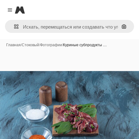
Magnific
Close menu
Поиск 
Главная
/
Стоковый
/
Фотографии
/
Куриные субпродукты …