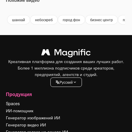
Premium
Premium
Premium
Premium
шанхай
небоскреб
город фон
бизнес центр
горо
Креативная платформа для создания ваших лучших работ.
Более 1 миллиона подписчиков среди креаторов,
предприятий, агентств и студий.
Pусский
Продукция
Spaces
ИИ-помощник
Генератор изображений ИИ
Генератор видео ИИ
Генератор голоса на основе ИИ