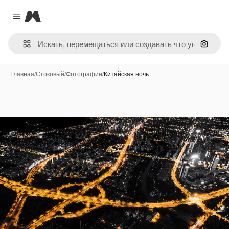
Magnific
Close menu
Поиск 
Главная
/
Стоковый
/
Фотографии
/
Китайская ночь