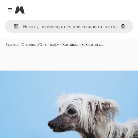
Magnific
Close menu
Поиск 
Главная
/
Стоковый
/
Фотографии
/
Китайская хохлатая с…