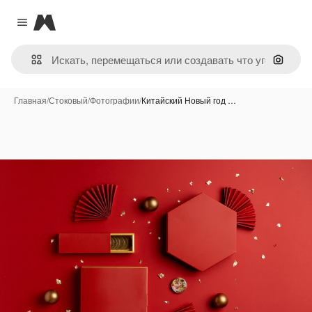
Magnific
Close menu
Поиск 
Главная
/
Стоковый
/
Фотографии
/
Китайский Новый год …