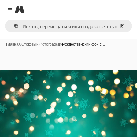
Magnific
Close menu
Поиск 
Главная
/
Стоковый
/
Фотографии
/
Рождественский фон с…