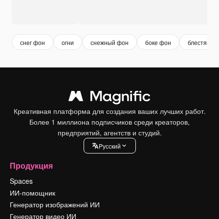
снег фон
огни
снежный фон
боке фон
блестящий
Креативная платформа для создания ваших лучших работ.
Более 1 миллиона подписчиков среди креаторов,
предприятий, агентств и студий.
Pусский
Продукция
Spaces
ИИ-помощник
Генератор изображений ИИ
Генератор видео ИИ