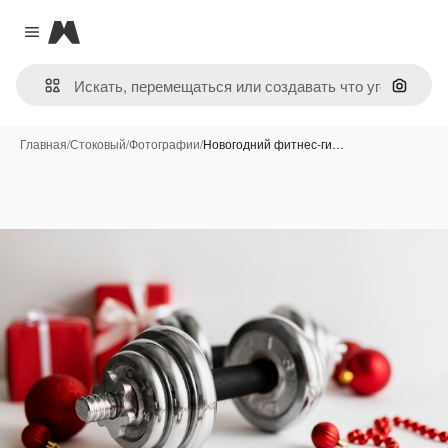
Magnific
Close menu
Поиск 
Главная
/
Стоковый
/
Фотографии
/
Новогодний фитнес-ги…