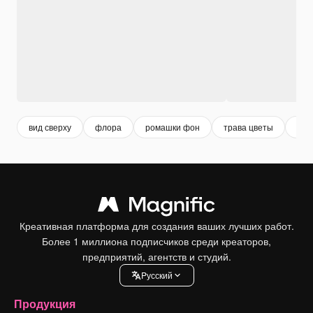
вид сверху
флора
ромашки фон
трава цветы
ром
Креативная платформа для создания ваших лучших работ.
Более 1 миллиона подписчиков среди креаторов,
предприятий, агентств и студий.
Pусский
Продукция