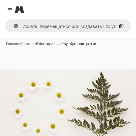
Magnific
Close menu
Поиск 
Главная
/
Стоковый
/
Фотографии
/
Круг бутонов цветка …