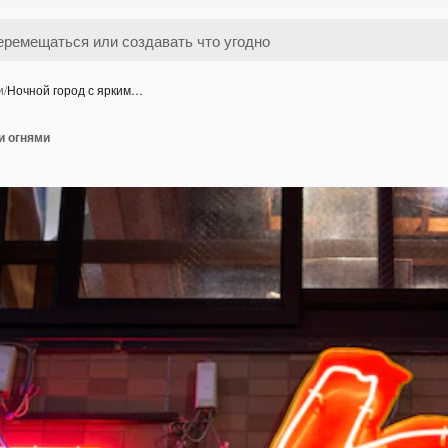
и
/
Ночной город с ярким…
и огнями