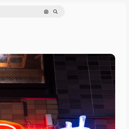
Поиск по изображению
Поиск