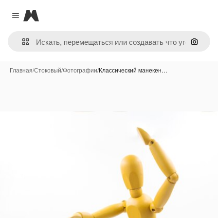
Magnific
Close menu
Поиск 
Главная
/
Стоковый
/
Фотографии
/
Классический манекен…