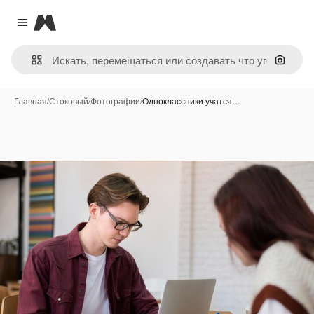
Magnific
Close menu
Поиск 
Главная
/
Стоковый
/
Фотографии
/
Одноклассники учатся…