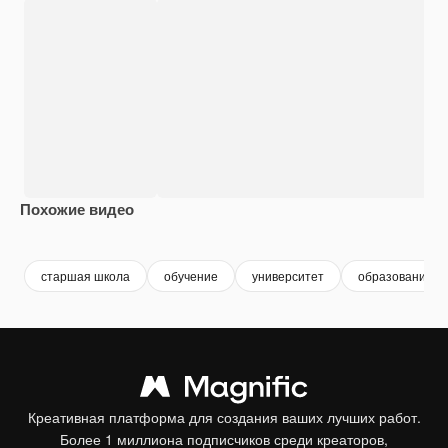
Похожие видео
Premium
Premium
Premium
Premium
Сгенериров
старшая школа
обучение
университет
образование
Креативная платформа для создания ваших лучших работ.
Более 1 миллиона подписчиков среди креаторов,