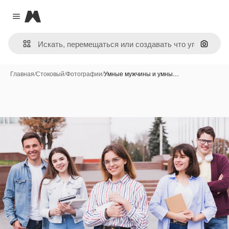
Magnific
Close menu
Поиск 
Главная
/
Стоковый
/
Фотографии
/
Умные мужчины и умны…