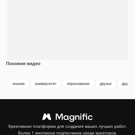
Похожие видео
Premium
Premium
Сгенерировано с помощью ИИ
Premium
Premium
знания
университет
образование
друзья
дружба
Креативная платформа для создания ваших лучших работ.
Более 1 миллиона подписчиков среди креаторов,