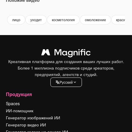
Premium
Premium
Premium
Premium
лицо
уходит
косметология
омоложение
красивое
Креативная платформа для создания ваших лучших работ.
Более 1 миллиона подписчиков среди креаторов,
предприятий, агентств и студий.
Pусский
Продукция
Spaces
ИИ-помощник
Генератор изображений ИИ
Генератор видео ИИ
Генератор голоса на основе ИИ