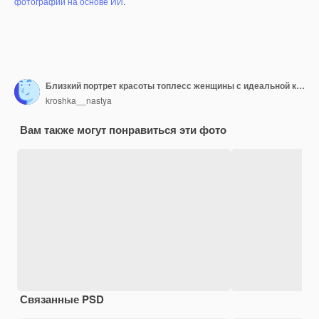
фотографий на основе ИИ
.
Близкий портрет красоты топлесс женщины с идеальной кожей и естественным макияжем держит сыворотку для молодости и пипетку для увлажнения кожи с косметическим масломx9
kroshka__nastya
Вам также могут понравиться эти фото
Связанные PSD