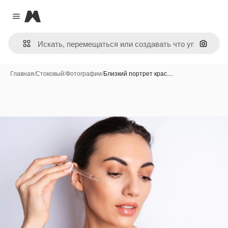
Magnific
Close menu
Поиск 
Главная
/
Стоковый
/
Фотографии
/
Близкий портрет крас…