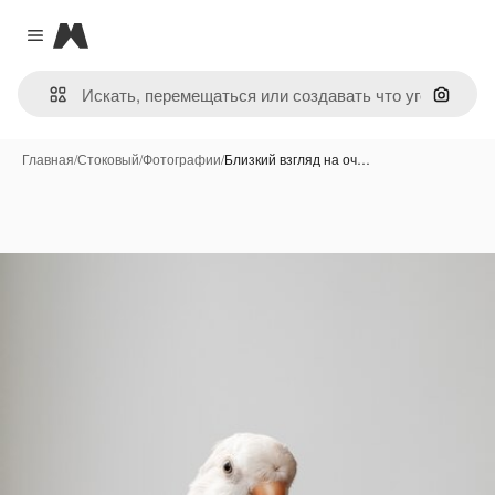
Magnific
Close menu
Поиск 
Главная
/
Стоковый
/
Фотографии
/
Близкий взгляд на оч…