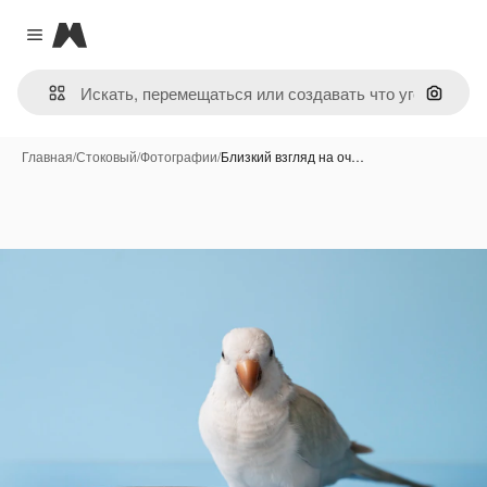
Magnific
Close menu
Поиск 
Главная
/
Стоковый
/
Фотографии
/
Близкий взгляд на оч…