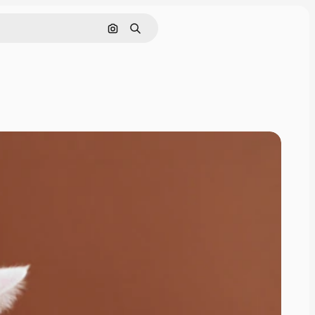
Поиск по изображению
Поиск