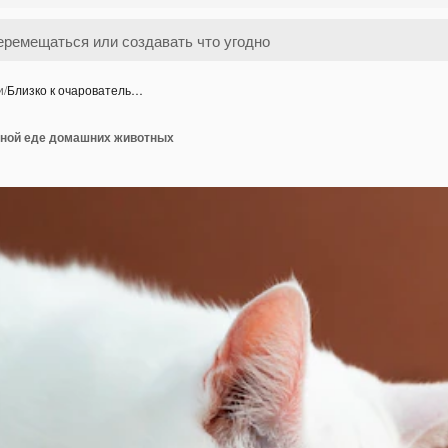
и
/
Близко к очарователь…
ьной еде домашних животных