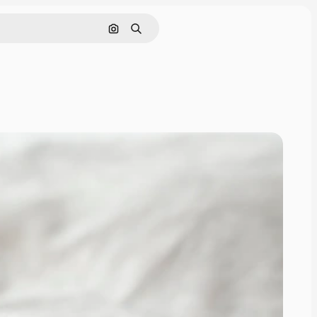
Поиск по изображению
Поиск