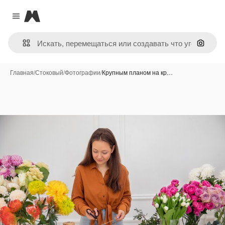
Magnific
Close menu
Поиск 
Главная
/
Стоковый
/
Фотографии
/
Крупным планом на кр…