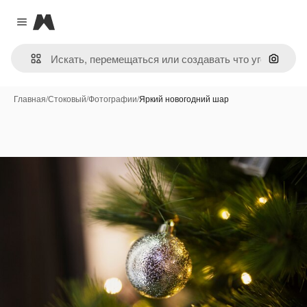
Magnific
Close menu
Поиск 
Главная
/
Стоковый
/
Фотографии
/
Яркий новогодний шар