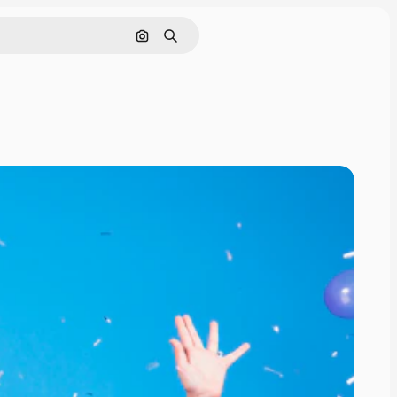
Поиск по изображению
Поиск