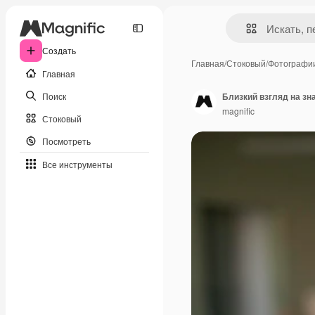
Создать
Главная
/
Стоковый
/
Фотографи
Главная
Поиск
Близкий взгляд на зн
magnific
Стоковый
Посмотреть
Все инструменты