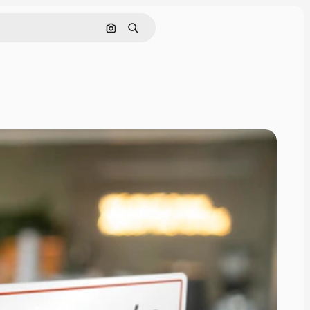
Поиск по изображению
Поиск