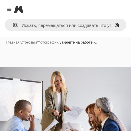
Magnific
Close menu
Поиск 
Главная
/
Стоковый
/
Фотографии
/
Закройте на работе к…