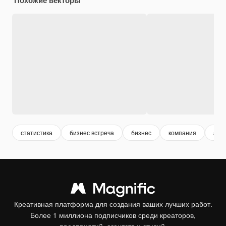
статистика
бизнес встреча
бизнес
компания
ана
Креативная платформа для создания ваших лучших работ.
Более 1 миллиона подписчиков среди креаторов,
предприятий, агентств и студий.