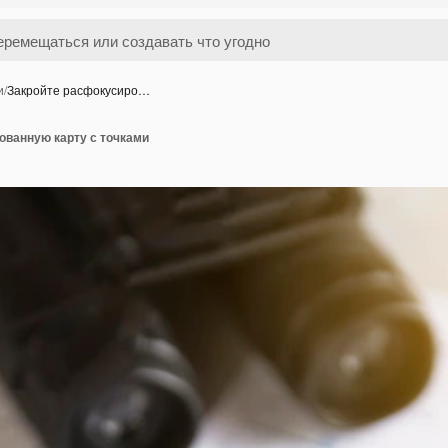
и
/
Закройте расфокусиро…
ованную карту с точками