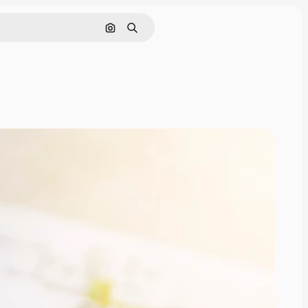
Поиск по изображению
Поиск