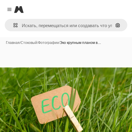
Magnific
Close menu
Поиск 
Главная
/
Стоковый
/
Фотографии
/
Эко крупным планом в…