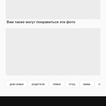
Вам также могут понравиться эти фото
дом семья
родители
семья
отец
мама
счас