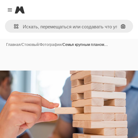
Magnific
Close menu
Поиск 
Главная
/
Стоковый
/
Фотографии
/
Семья крупным планом…