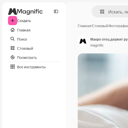
Создать
Главная
/
Стоковый
/
Фотографи
Главная
Поиск
Макро отец держит ру
magnific
Стоковый
Посмотреть
Все инструменты