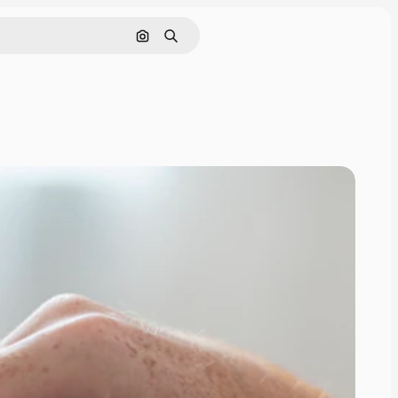
Поиск по изображению
Поиск