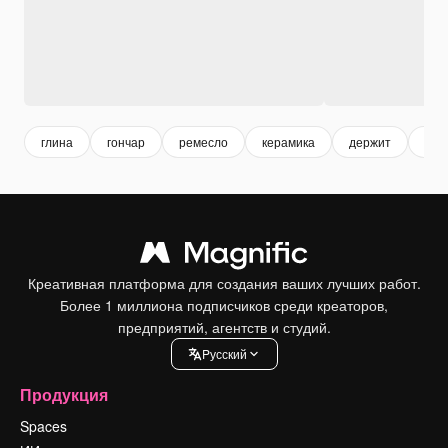
глина
гончар
ремесло
керамика
держит
хоб
Креативная платформа для создания ваших лучших работ.
Более 1 миллиона подписчиков среди креаторов,
предприятий, агентств и студий.
Pусский
Продукция
Spaces