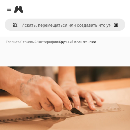
Magnific
Close menu
Поиск 
Главная
/
Стоковый
/
Фотографии
/
Крупный план женског…