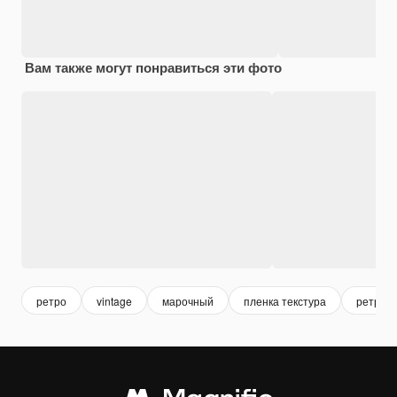
Вам также могут понравиться эти фото
ретро
vintage
марочный
пленка текстура
ретро т