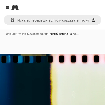
Magnific
Close menu
Поиск 
Главная
/
Стоковый
/
Фотографии
/
Близкий взгляд на де…