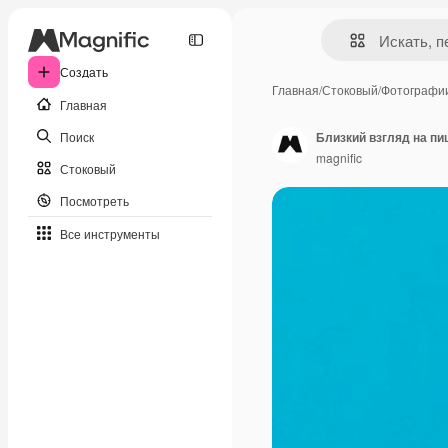
Создать
Главная
/
Стоковый
/
Фотографи
Главная
Поиск
Близкий взгляд на п
magnific
Стоковый
Посмотреть
Все инструменты