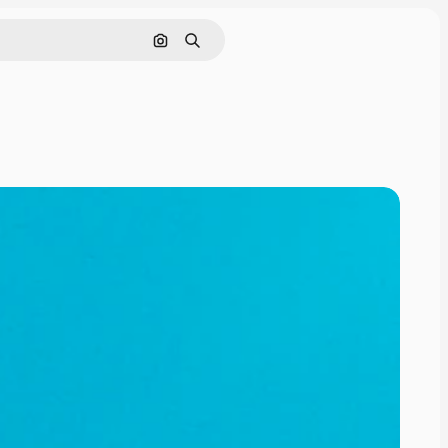
Поиск по изображению
Поиск