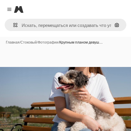
Magnific
Close menu
Поиск 
Главная
/
Стоковый
/
Фотографии
/
Крупным планом девуш…