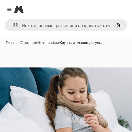
Magnific
Close menu
Поиск 
Главная
/
Стоковый
/
Фотографии
/
Крупным планом девуш…