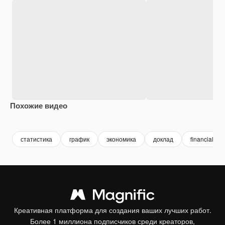
Похожие видео
Premium
Premium
Premium
Premium
статистика
график
экономика
доклад
financial
Креативная платформа для создания ваших лучших работ.
Более 1 миллиона подписчиков среди креаторов,