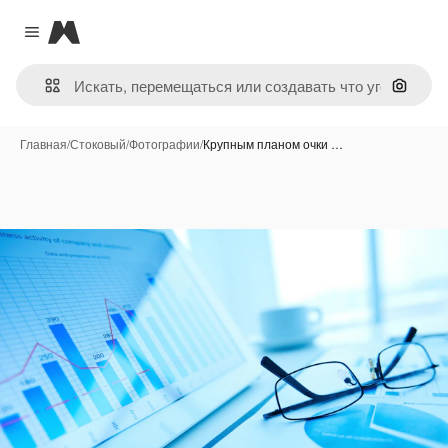
Magnific
Close menu
Поиск 
Главная
/
Стоковый
/
Фотографии
/
Крупным планом очки …