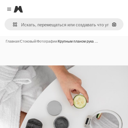
Magnific
Close menu
Поиск 
Главная
/
Стоковый
/
Фотографии
/
Крупным планом рука …