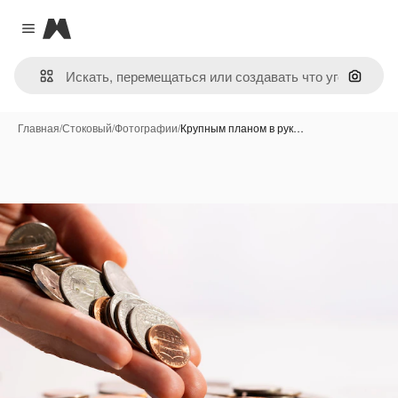
Magnific
Close menu
Поиск 
Главная
/
Стоковый
/
Фотографии
/
Крупным планом в рук…