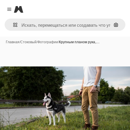
Magnific
Close menu
Поиск 
Главная
/
Стоковый
/
Фотографии
/
Крупным планом рука,…