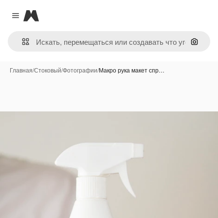
Magnific
Close menu
Поиск 
Главная
/
Стоковый
/
Фотографии
/
Макро рука макет спр…