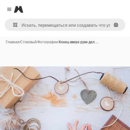
Magnific
Close menu
Поиск 
Главная
/
Стоковый
/
Фотографии
/
Конец-вверх руки дел…