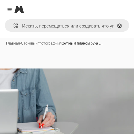
Magnific
Close menu
Поиск 
Главная
/
Стоковый
/
Фотографии
/
Крупным планом рука …