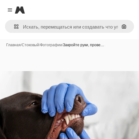
Magnific
Close menu
Поиск 
Главная
/
Стоковый
/
Фотографии
/
Закройте руки, прове…