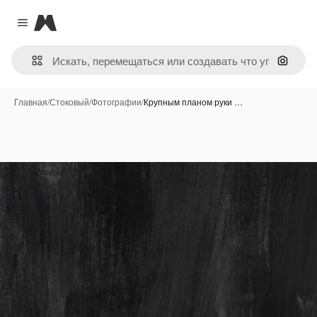
Magnific
Close menu
Поиск 
Главная
/
Стоковый
/
Фотографии
/
Крупным планом руки …