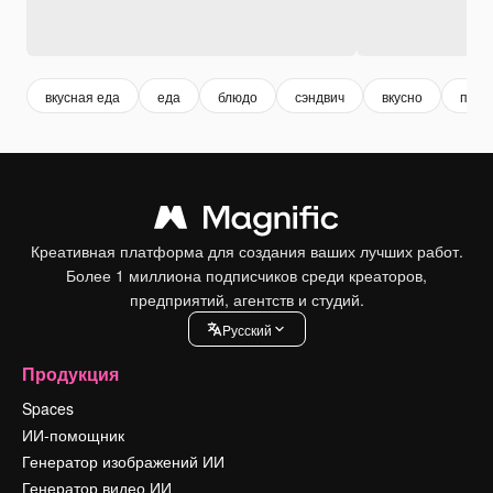
вкусная еда
еда
блюдо
сэндвич
вкусно
пита
Креативная платформа для создания ваших лучших работ.
Более 1 миллиона подписчиков среди креаторов,
предприятий, агентств и студий.
Pусский
Продукция
Spaces
ИИ-помощник
Генератор изображений ИИ
Генератор видео ИИ