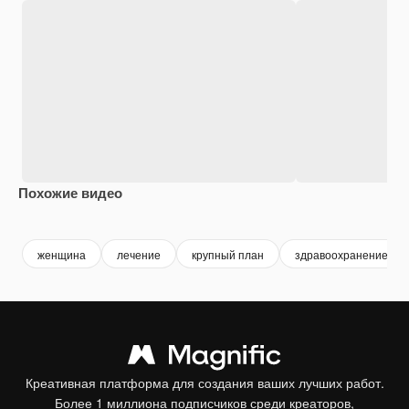
Похожие видео
Premium
Premium
Сгенериров
женщина
лечение
крупный план
здравоохранение
Креативная платформа для создания ваших лучших работ.
Более 1 миллиона подписчиков среди креаторов,