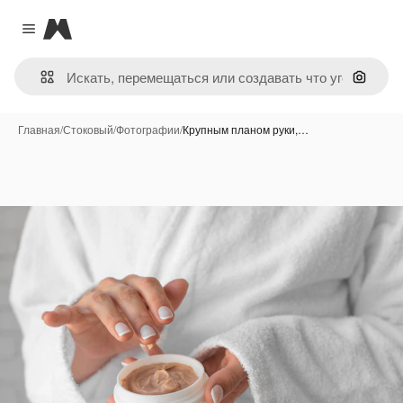
Magnific
Close menu
Поиск 
Главная
/
Стоковый
/
Фотографии
/
Крупным планом руки,…