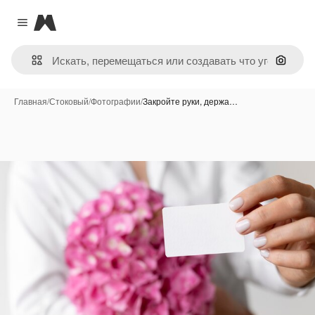
Magnific
Close menu
Поиск 
Главная
/
Стоковый
/
Фотографии
/
Закройте руки, держа…