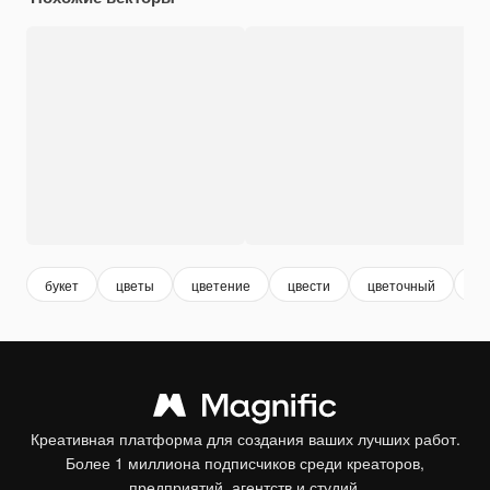
букет
цветы
цветение
цвести
цветочный
го
Креативная платформа для создания ваших лучших работ.
Более 1 миллиона подписчиков среди креаторов,
предприятий, агентств и студий.