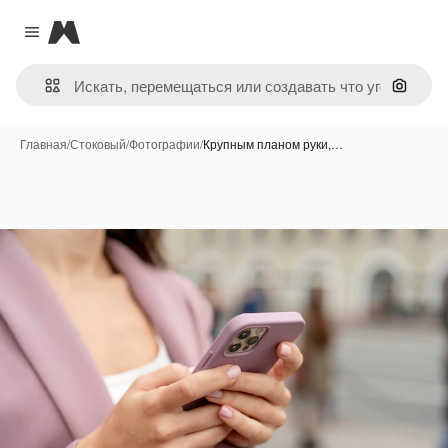
Magnific
Close menu
Поиск 
Главная
/
Стоковый
/
Фотографии
/
Крупным планом руки,…