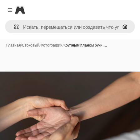
Magnific
Close menu
Поиск 
Главная
/
Стоковый
/
Фотографии
/
Крупным планом руки …