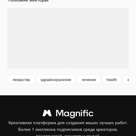
лекарства
здравоохранение
лечение
health
здор
Креативная платформа для создания ваших лучших работ.
Более 1 миллиона подписчиков среди креаторов,
предприятий, агентств и студий.