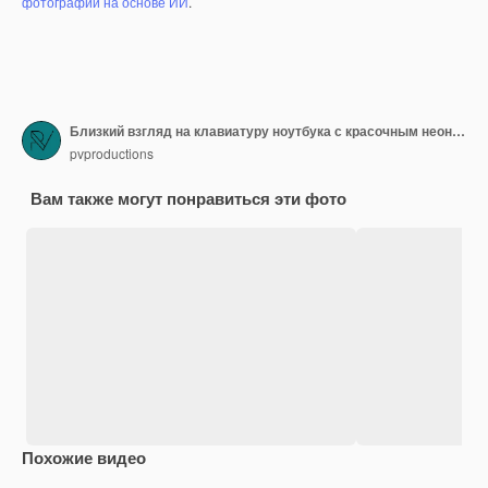
фотографий на основе ИИ
.
Близкий взгляд на клавиатуру ноутбука с красочным неоновым освещением и очками
pvproductions
Вам также могут понравиться эти фото
Похожие видео
Сгенерировано с помощью ИИ
Premium
Premium