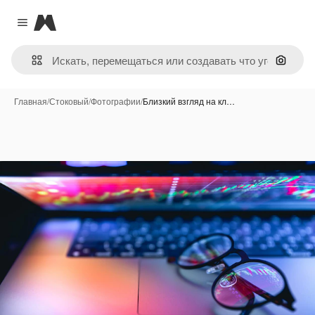
Magnific
Close menu
Поиск 
Главная
/
Стоковый
/
Фотографии
/
Близкий взгляд на кл…