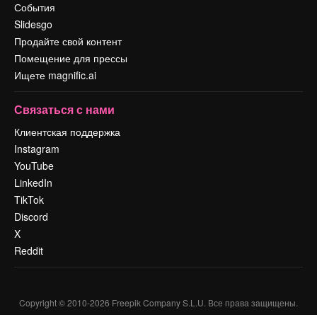
События
Slidesgo
Продайте свой контент
Помещение для прессы
Ищете magnific.ai
Связаться с нами
Клиентская поддержка
Instagram
YouTube
LinkedIn
TikTok
Discord
X
Reddit
Copyright © 2010-
2026
Freepik Company S.L.U.
Все права защищены
.